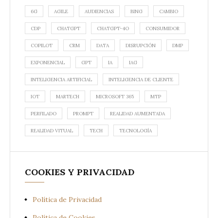
6G
AGILE
AUDIENCIAS
BING
CAMBIO
CDP
CHATGPT
CHATGPT-4O
CONSUMIDOR
COPILOT
CRM
DATA
DISRUPCIÓN
DMP
EXPONENCIAL
GPT
IA
IAG
INTELIGENCIA ARTIFICIAL
INTELIGENCIA DE CLIENTE
IOT
MARTECH
MICROSOFT 365
MTP
PERFILADO
PROMPT
REALIDAD AUMENTADA
REALIDAD VITUAL
TECH
TECNOLOGÍA
COOKIES Y PRIVACIDAD
Política de Privacidad
Política de Cookies