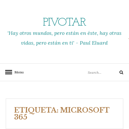
Skip
to
content
PIVOTAR
'Hay otros mundos, pero están en éste, hay otras
vidas, pero están en ti' - Paul Eluard
Search
Menu
Search
for:
ETIQUETA:
MICROSOFT
365