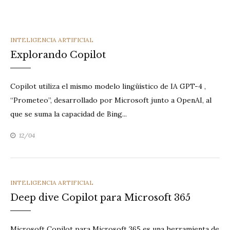
CATEGORIES
INTELIGENCIA ARTIFICIAL
Explorando Copilot
Copilot utiliza el mismo modelo lingüístico de IA GPT-4 ,
“Prometeo”, desarrollado por Microsoft junto a OpenAI, al
que se suma la capacidad de Bing...
12/04
CATEGORIES
INTELIGENCIA ARTIFICIAL
Deep dive Copilot para Microsoft 365
Microsoft Copilot para Microsoft 365 es una herramienta de