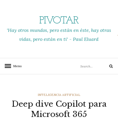
Skip
to
content
PIVOTAR
'Hay otros mundos, pero están en éste, hay otras
vidas, pero están en ti' - Paul Eluard
Search
Menu
Search
for:
CATEGORIES
INTELIGENCIA ARTIFICIAL
Deep dive Copilot para
Microsoft 365