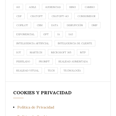
6G
AGILE
AUDIENCIAS
BING
CAMBIO
CDP
CHATGPT
CHATGPT-4O
CONSUMIDOR
COPILOT
CRM
DATA
DISRUPCIÓN
DMP
EXPONENCIAL
GPT
IA
IAG
INTELIGENCIA ARTIFICIAL
INTELIGENCIA DE CLIENTE
IOT
MARTECH
MICROSOFT 365
MTP
PERFILADO
PROMPT
REALIDAD AUMENTADA
REALIDAD VITUAL
TECH
TECNOLOGÍA
COOKIES Y PRIVACIDAD
Política de Privacidad