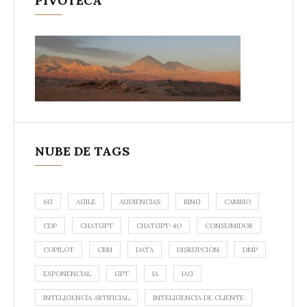
PIVOTECA
NUBE DE TAGS
6G
AGILE
AUDIENCIAS
BING
CAMBIO
CDP
CHATGPT
CHATGPT-4O
CONSUMIDOR
COPILOT
CRM
DATA
DISRUPCIÓN
DMP
EXPONENCIAL
GPT
IA
IAG
INTELIGENCIA ARTIFICIAL
INTELIGENCIA DE CLIENTE