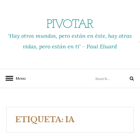
Skip
to
content
PIVOTAR
'Hay otros mundos, pero están en éste, hay otras
vidas, pero están en ti' - Paul Eluard
Search
Menu
Search
for:
ETIQUETA:
IA