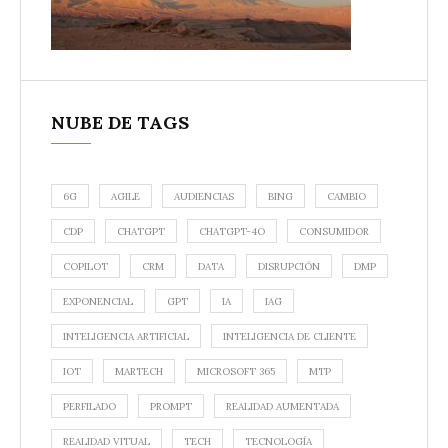
NUBE DE TAGS
6G
AGILE
AUDIENCIAS
BING
CAMBIO
CDP
CHATGPT
CHATGPT-4O
CONSUMIDOR
COPILOT
CRM
DATA
DISRUPCIÓN
DMP
EXPONENCIAL
GPT
IA
IAG
INTELIGENCIA ARTIFICIAL
INTELIGENCIA DE CLIENTE
IOT
MARTECH
MICROSOFT 365
MTP
PERFILADO
PROMPT
REALIDAD AUMENTADA
REALIDAD VITUAL
TECH
TECNOLOGÍA