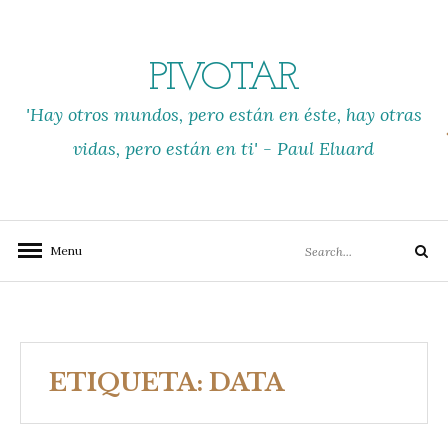
Skip
to
content
PIVOTAR
'Hay otros mundos, pero están en éste, hay otras
vidas, pero están en ti' - Paul Eluard
Search
Menu
Search
for:
ETIQUETA:
DATA