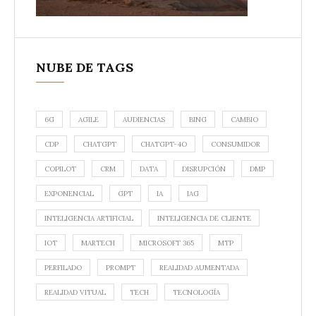
NUBE DE TAGS
6G
AGILE
AUDIENCIAS
BING
CAMBIO
CDP
CHATGPT
CHATGPT-4O
CONSUMIDOR
COPILOT
CRM
DATA
DISRUPCIÓN
DMP
EXPONENCIAL
GPT
IA
IAG
INTELIGENCIA ARTIFICIAL
INTELIGENCIA DE CLIENTE
IOT
MARTECH
MICROSOFT 365
MTP
PERFILADO
PROMPT
REALIDAD AUMENTADA
REALIDAD VITUAL
TECH
TECNOLOGÍA