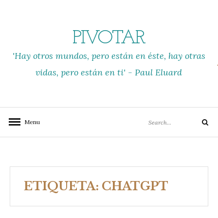
Skip
to
content
PIVOTAR
'Hay otros mundos, pero están en éste, hay otras
vidas, pero están en ti' - Paul Eluard
Search
Menu
Search
for:
ETIQUETA:
CHATGPT